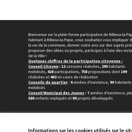
Bienvenue sur la plate-forme participative de Rillieux-la-Pa
Habitant à Rillieux-la-Pape, vous souhaitez vous impliquer 
la vie de la commune, donner votre avis sur des sujets pré
proposer des idées ou projets, participez à l'une des inst
de la Ville !
Quelques chiffres de la participation citoyenne :
Conseil Citoyen
: 12
sessions réalisées,
295
habitants
mobilisés,
428
participations,
758
propositions dont
199
réalisées et
402
en cours de réalisation
Conseils de quartier
:
4
années d'existence,
90
habitants
mobilisés
Conseil Municipal des Jeunes
: 7
années d'existence, pl
580
enfants impliqués et
89
projets développés
Conditions d'utilisation
Paramètres des cookies
Informations sur les cookies utilisés sur le si