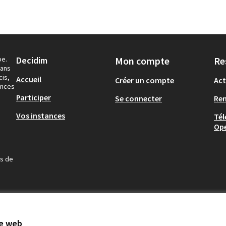
pe.
Decidim
Mon compte
Re
dans
cis,
Accueil
Créer un compte
Act
ances
Participer
Se connecter
Re
Vos instances
Tél
Op
us de
te web