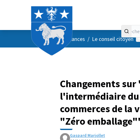
Accueil
Menu principal
M
/
Vos instances
/
Le conseil citoyen
Changements sur "
l'intermédiaire du 
commerces de la v
"Zéro emballage"
Gaspard Marjollet