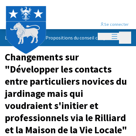
Se connecter
Menu princi
Menu p
Le conseil citoyen
/
Propositions du conseil citoyen
Changements sur
"Développer les contacts
entre particuliers novices du
jardinage mais qui
voudraient s'initier et
professionnels via le Rilliard
et la Maison de la Vie Locale"