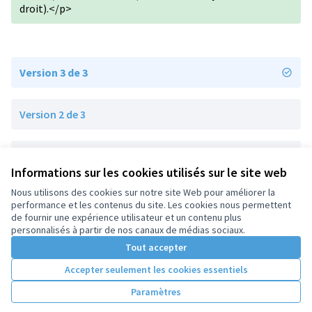
droit).</p>
Version 3 de 3
Version 2 de 3
Version 1 de 3
Informations sur les cookies utilisés sur le site web
Nous utilisons des cookies sur notre site Web pour améliorer la
performance et les contenus du site. Les cookies nous permettent
Conditions d'utilisation
de fournir une expérience utilisateur et un contenu plus
Paramètres des cookies
personnalisés à partir de nos canaux de médias sociaux.
Tout accepter
Accepter seulement les cookies essentiels
Licence Cre
(Lien extern
(Lien externe)
Site réalisé par
Open Source Politics
grâce au
logiciel libre
Paramètres
(Lien externe)
Decidim
.
(Lien externe)