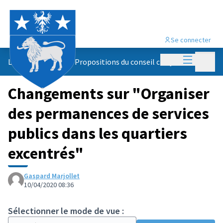
Se connecter
Menu princi
Menu p
Le conseil citoyen
/
Propositions du conseil citoyen
Changements sur "Organiser
des permanences de services
publics dans les quartiers
excentrés"
Gaspard Marjollet
10/04/2020 08:36
Sélectionner le mode de vue :