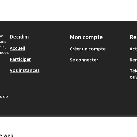
pe.
Decidim
Mon compte
Re
dans
cis,
Accueil
Créer un compte
Act
ances
Participer
Se connecter
Re
Vos instances
Tél
ouv
us de
te web