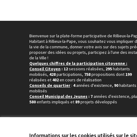
Bienvenue sur la plate-forme participative de Rillieux-la-Pa
Habitant à Rillieux-la-Pape, vous souhaitez vous impliquer 
la vie de la commune, donner votre avis sur des sujets pré
proposer des idées ou projets, participez à l'une des inst
de la Ville !
Quelques chiffres de la participation citoyenne :
Conseil Citoyen
: 12
sessions réalisées,
295
habitants
mobilisés,
428
participations,
758
propositions dont
199
réalisées et
402
en cours de réalisation
Conseils de quartier
:
4
années d'existence,
90
habitants
mobilisés
Conseil Municipal des Jeunes
: 7
années d'existence, pl
580
enfants impliqués et
89
projets développés
Conditions d'utilisation
Paramètres des cookies
Informations sur les cookies utilisés sur le si