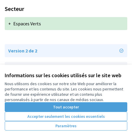
Secteur
+
Espaces Verts
Version 2 de 2
Version 1 de 2
Informations sur les cookies utilisés sur le site web
Nous utilisons des cookies sur notre site Web pour améliorer la
performance et les contenus du site. Les cookies nous permettent
Conditions d'utilisation
de fournir une expérience utilisateur et un contenu plus
Paramètres des cookies
personnalisés à partir de nos canaux de médias sociaux.
Tout accepter
Accepter seulement les cookies essentiels
Licence Cre
(Lien extern
(Lien externe)
Site réalisé par
Open Source Politics
grâce au
logiciel libre
Paramètres
(Lien externe)
Decidim
.