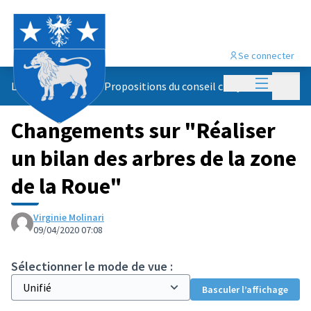
Se connecter
Menu princi
Menu p
Le conseil citoyen
/
Propositions du conseil citoyen
Changements sur "Réaliser
un bilan des arbres de la zone
de la Roue"
Virginie Molinari
09/04/2020 07:08
Sélectionner le mode de vue :
Basculer l’affichage