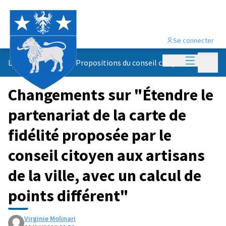
Se connecter
Menu princi
Menu p
Le conseil citoyen
/
Propositions du conseil citoyen
Changements sur "Étendre le
partenariat de la carte de
fidélité proposée par le
conseil citoyen aux artisans
de la ville, avec un calcul de
points différent"
Virginie Molinari