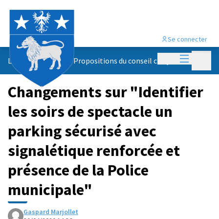
Se connecter
Menu princi
Menu p
Le conseil citoyen
/
Propositions du conseil citoyen
Changements sur "Identifier
les soirs de spectacle un
parking sécurisé avec
signalétique renforcée et
présence de la Police
municipale"
Gaspard Marjollet