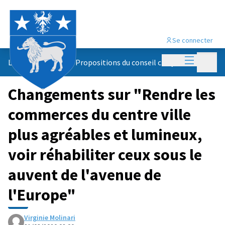
Se connecter
Menu princi
Menu p
Le conseil citoyen
/
Propositions du conseil citoyen
Changements sur "Rendre les
commerces du centre ville
plus agréables et lumineux,
voir réhabiliter ceux sous le
auvent de l'avenue de
l'Europe"
Virginie Molinari