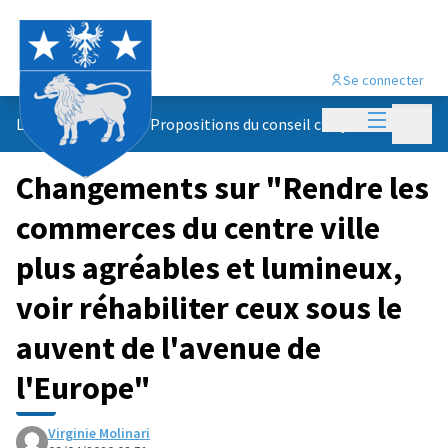
Se connecter
Menu princi
Menu p
Le conseil citoyen
/
Propositions du conseil citoyen
Changements sur "Rendre les
commerces du centre ville
plus agréables et lumineux,
voir réhabiliter ceux sous le
auvent de l'avenue de
l'Europe"
Virginie Molinari